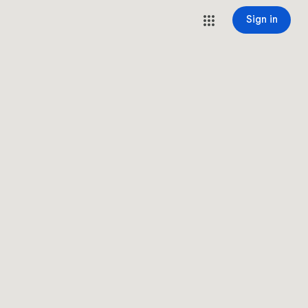
Sign in