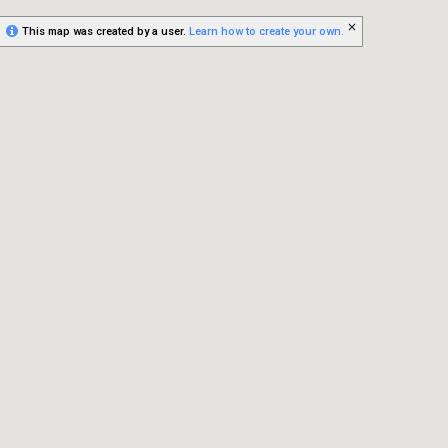
This map was created by a user.
Learn how to create your own.